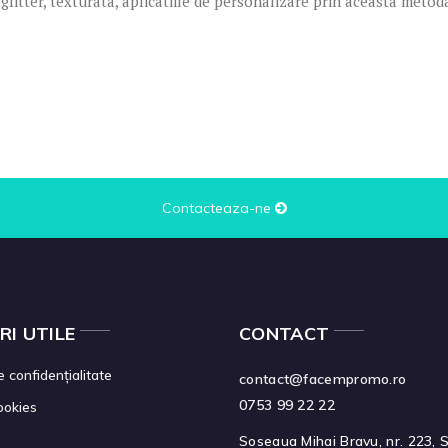
 glitter, texturata, aplicatiile de personalizare prin aceasta metod
Contacteaza-ne
RI UTILE
CONTACT
e confidențialitate
contact@facempromo.ro
0753 99 22 22
cookies
Soseaua Mihai Bravu, nr. 223, S