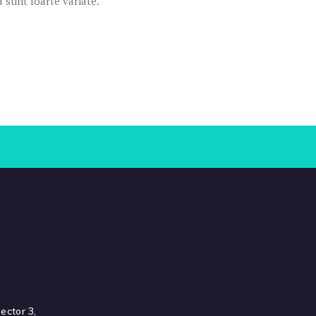
a sunt foarte variate.
ector 3,