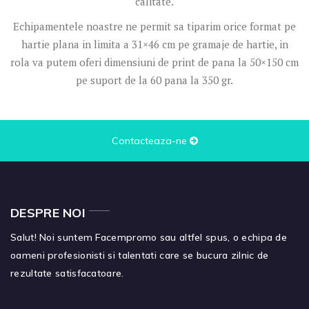
calitate.
Echipamentele noastre ne permit sa tiparim orice format pe
hartie plana in limita a 31×46 cm pe gramaje de hartie, in
rola va putem oferi dimensiuni de print de pana la 50×150 cm
pe suport de la 60 pana la 350 gr.
Contacteaza-ne
DESPRE NOI
Salut! Noi suntem Facempromo sau altfel spus, o echipa de
oameni profesionisti si talentati care se bucura zilnic de
rezultate satisfacatoare.